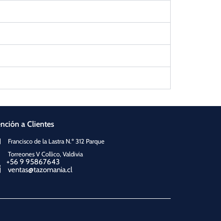
nción a Clientes
Francisco de la Lastra N.º 312 Parque
Torreones V Collico, Valdivia
+56 9 95867643
ventas@tazomania.cl