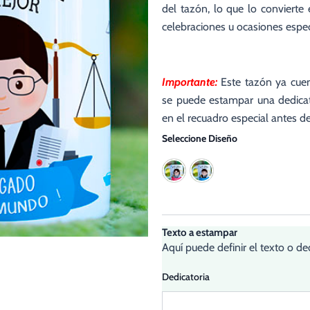
del tazón, lo que lo convierte
celebraciones u ocasiones espec
Importante:
Este tazón ya cue
se puede estampar una dedicat
en el recuadro especial antes de
Aq
Seleccione Diseño
t
"E
o
La
me
A
ca
Texto a estampar
Aquí puede definir el texto o d
Dedicatoria