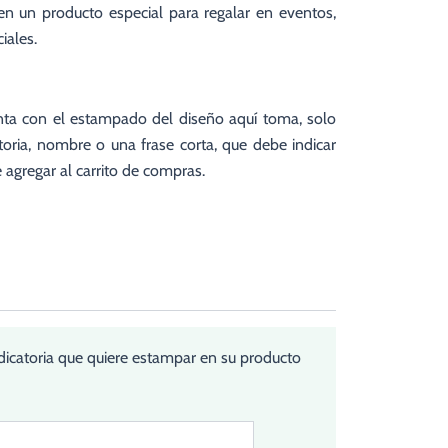
 en un producto especial para regalar en eventos,
iales.
nta con el estampado del diseño aquí toma, solo
oria, nombre o una frase corta, que debe indicar
 agregar al carrito de compras.
uí
oma
l
"
jor
bogad@
ntidad
edicatoria que quiere estampar en su producto