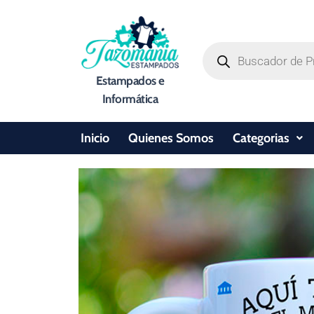
Ir
al
Búsqueda
contenido
de
productos
Estampados e
Informática
Inicio
Quienes Somos
Categorias