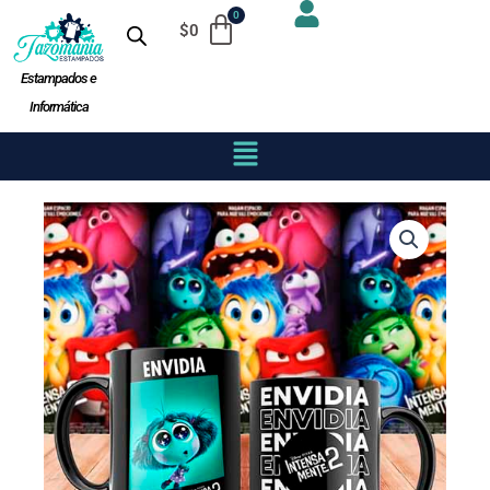
Ir
$
0
al
contenido
Estampados e
Informática
Menú